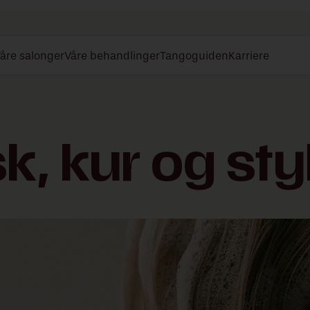
åre salonger
Våre behandlinger
Tangoguiden
Karriere
k, kur og sty