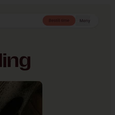
Bestill time
Meny
ling