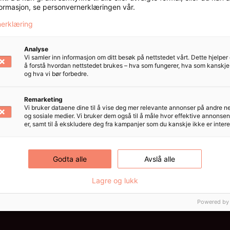
formasjon, se personvernerklæringen vår.
erklæring
Analyse
Vi samler inn informasjon om ditt besøk på nettstedet vårt. Dette hjelpe
å forstå hvordan nettstedet brukes – hva som fungerer, hva som kanskje e
og hva vi bør forbedre.
Remarketing
Vi bruker dataene dine til å vise deg mer relevante annonser på andre n
og sosiale medier. Vi bruker dem også til å måle hvor effektive annonse
Ønsker du time?
er, samt til å ekskludere deg fra kampanjer som du kanskje ikke er interes
Godta alle
Avslå alle
Lagre og lukk
Bestill her
Powered by