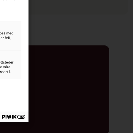
r oss med
r feil,
ettsteder
ne våre
sert i.