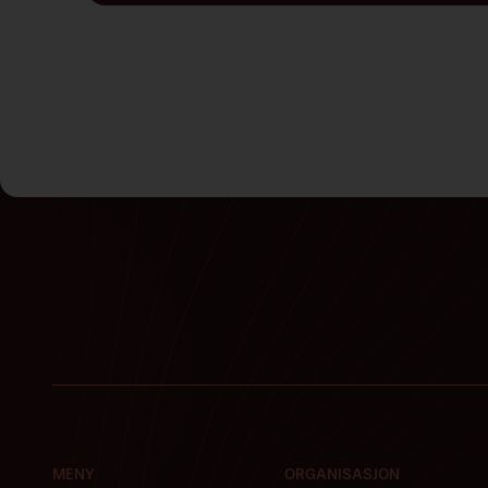
MENY
ORGANISASJON