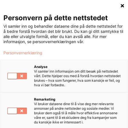
Personvern på dette nettstedet
Meny
Vi samler inn og behandler dataene dine på dette nettstedet for
å bedre forstå hvordan det blir brukt. Du kan gi ditt samtykke til
alle eller utvalgte formål, eller du kan avslå alle. For mer
informasjon, se personvernerklæringen vår.
Om Tango
Personvernerklæring
Analyse
Frisørkjeden som er lidenskapelig
Vi samler inn informasjon om ditt besøk på nettstedet
vårt. Dette hjelper oss med å forstå hvordan nettstedet
opptatt av "happy hairdays".
brukes – hva som fungerer, hva som kanskje er feil, og
hva vi bør forbedre.
Remarketing
Vi bruker dataene dine til å vise deg mer relevante
annonser på andre nettsteder og sosiale medier. Vi
bruker dem også til å måle hvor effektive annonsene
våre er, samt til å ekskludere deg fra kampanjer som
du kanskje ikke er interessert i.