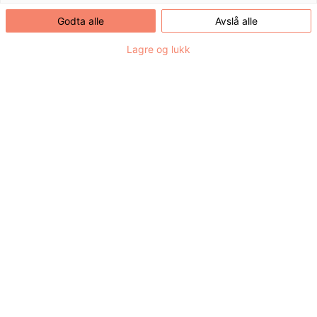
Godta alle
Avslå alle
Lagre og lukk
Hår har alltid vært en viktig del av menneskelig uttrykk
og identitet. Gjennom historien har frisyrer symbolisert
alt fra sosial status til personlig stil. Hår er en kraftig
form for selvuttrykk, og måten vi velger å style det på
reflekterer vår smak, kreativitet og individualitet. Håret