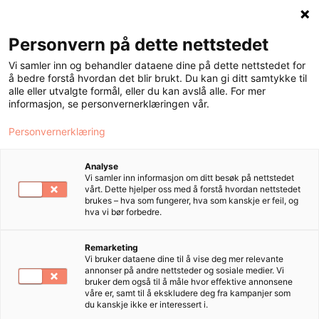
Personvern på dette nettstedet
Meny
Vi samler inn og behandler dataene dine på dette nettstedet for
å bedre forstå hvordan det blir brukt. Du kan gi ditt samtykke til
alle eller utvalgte formål, eller du kan avslå alle. For mer
informasjon, se personvernerklæringen vår.
Tango
Personvernerklæring
Josefsson
Analyse
Vi samler inn informasjon om ditt besøk på nettstedet
vårt. Dette hjelper oss med å forstå hvordan nettstedet
Strømsø
brukes – hva som fungerer, hva som kanskje er feil, og
hva vi bør forbedre.
Remarketing
Vi bruker dataene dine til å vise deg mer relevante
Bestill time
annonser på andre nettsteder og sosiale medier. Vi
bruker dem også til å måle hvor effektive annonsene
våre er, samt til å ekskludere deg fra kampanjer som
du kanskje ikke er interessert i.