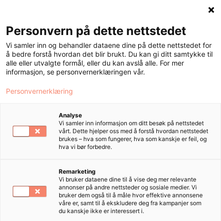
Personvern på dette nettstedet
Meny
Vi samler inn og behandler dataene dine på dette nettstedet for
å bedre forstå hvordan det blir brukt. Du kan gi ditt samtykke til
alle eller utvalgte formål, eller du kan avslå alle. For mer
informasjon, se personvernerklæringen vår.
Produkt­
Personvernerklæring
sortiment i
Analyse
Vi samler inn informasjon om ditt besøk på nettstedet
vårt. Dette hjelper oss med å forstå hvordan nettstedet
salong
brukes – hva som fungerer, hva som kanskje er feil, og
hva vi bør forbedre.
Remarketing
Vi bruker dataene dine til å vise deg mer relevante
annonser på andre nettsteder og sosiale medier. Vi
bruker dem også til å måle hvor effektive annonsene
våre er, samt til å ekskludere deg fra kampanjer som
du kanskje ikke er interessert i.