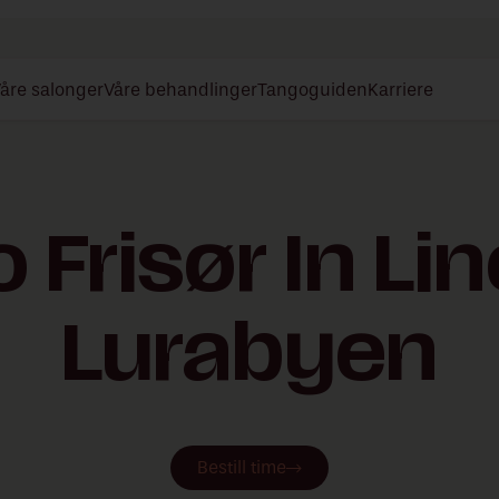
åre salonger
Våre behandlinger
Tangoguiden
Karriere
 Frisør In Lin
Lurabyen
Bestill time