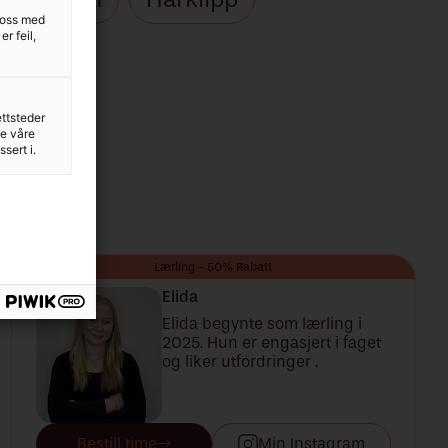
r oss med
r feil,
 styling
ettsteder
ne våre
sert i.
Lærling - 50% Rabatt
Elida
Elida begynte som lærling i
2025. Hun er engasjert i faget
og liker utfordringer .
Bestill time
Min Instagram