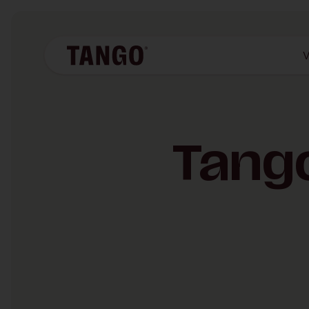
V
Tango