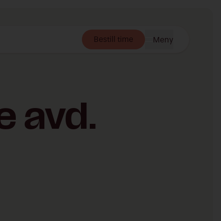
Bestill time
Meny
e avd.