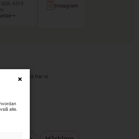
 32A, 4313
Instagram
es
velse
nebrev. Hos oss har vi
 hvordan
vslå alle.
rgedesign
Hårklipp