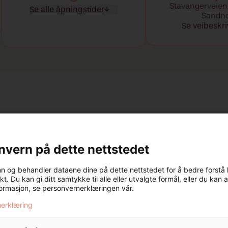
Stavangerveien
Se alle åpningstider
Sandn
Mandag
10:00 - 20:00
Se veibeskri
Tirsdag
10:00 - 20:00
Onsdag
10:00 - 20:00
Torsdag
10:00 - 20:00
Fredag
10:00 - 20:00
Lørdag
10:00 - 18:00
 inne på Lurabyen Senter. Vi er 3 utdannede frisører med sven
også 2 kjempeflinke lærlinger. Kom innom for en fornyelse!
nvern på dette nettstedet
inn og behandler dataene dine på dette nettstedet for å bedre forstå
kt. Du kan gi ditt samtykke til alle eller utvalgte formål, eller du kan a
formasjon, se personvernerklæringen vår.
BEHANDLINGER
erklæring
n/Hulltak
Farge og Gloss/Shine
Fa