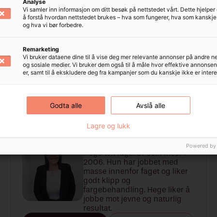
Analyse
Vi samler inn informasjon om ditt besøk på nettstedet vårt. Dette hjelpe
å forstå hvordan nettstedet brukes – hva som fungerer, hva som kanskje e
ent
Skjegg
Striper
Vask, kur og
og hva vi bør forbedre.
Remarketing
Vi bruker dataene dine til å vise deg mer relevante annonser på andre n
og sosiale medier. Vi bruker dem også til å måle hvor effektive annonse
er, samt til å ekskludere deg fra kampanjer som du kanskje ikke er interes
Godta alle
Avslå alle
Lagre og lukk
Hege
Powered by
Hege tok fagbrev som frisør i
2006. Hun har jobbet med
masse innenfor faget og liker
godt klipp og
fargebehandling. Hege liker å
jobbe mot jevne og naturlig
resultat.