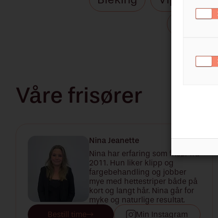
Perman
Våre frisører
Nina Jeanette
Nina har erfaring som frisør fra
2011. Hun liker klipp og
fargebehandling og jobber
mye med hettestriper både på
kort og langt hår. Nina går for
myke og naturlige resultat.
Bestill time
Min Instagram