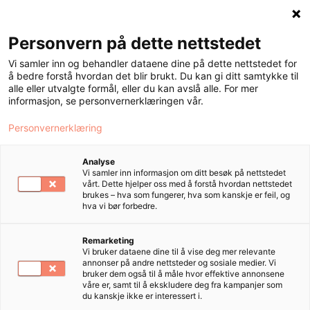
Personvern på dette nettstedet
Meny
Vi samler inn og behandler dataene dine på dette nettstedet for
å bedre forstå hvordan det blir brukt. Du kan gi ditt samtykke til
alle eller utvalgte formål, eller du kan avslå alle. For mer
informasjon, se personvernerklæringen vår.
Slik beskytter
Personvernerklæring
du håret mot
Analyse
Vi samler inn informasjon om ditt besøk på nettstedet
varmeverktøy
vårt. Dette hjelper oss med å forstå hvordan nettstedet
brukes – hva som fungerer, hva som kanskje er feil, og
hva vi bør forbedre.
Krølltang, rettetang, føner …
Remarketing
varmeverktøy er fantastiske
Vi bruker dataene dine til å vise deg mer relevante
annonser på andre nettsteder og sosiale medier. Vi
hjelpemidler for å skape
bruker dem også til å måle hvor effektive annonsene
våre er, samt til å ekskludere deg fra kampanjer som
drømmefrisyren – men de kan også
du kanskje ikke er interessert i.
være hårets verste fiende om du ikke